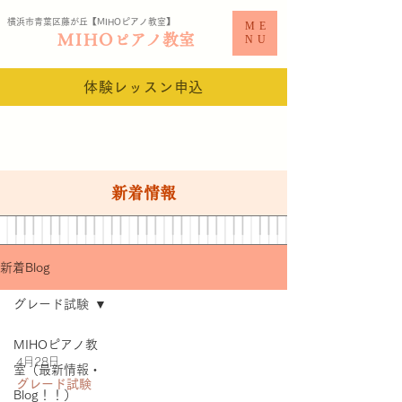
横浜市青葉区藤が丘【MIHO
ピアノ教室​】
ME
MIHO
ピアノ教室
NU
体験レッスン申込
新着情報
新着Blog
グレード試験
MIHOピアノ教
4月28日
室（最新情報・
グレード試験
Blog！！）