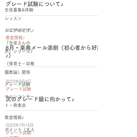
グレード試験について♪
生徒募集&体験
レッスン
2025年8月1日
シニアのピアノ
教室情報♪
「生徒さんの
8月・楽典メール添削（初心者から好評
声」シリーズ♪
♪）
（保育士・幼稚
園教論）関係
2023年9月4日
グレード試験
グレード試験
サロンコンサー
次のグレード級に向かって♪
ト・発表会
教室情報♪
2023年7月16日
ポイント（大人
グレード試験