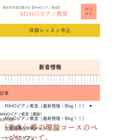
横浜市青葉区藤が丘【MIHO
ピアノ教室​】
ME
MIHO
ピアノ教室
NU
体験レッスン申込
新着情報
記事
MIHOピアノ教室（最新情報・Blog！！）
MIHOピアノ教室（講師）
MIHOピアノ教室（最新情報・Blog！！）
5月13日
「楽典」等の理論コースのペ
生徒募集&体験レッスン
ージについて。
シニアのピアノ