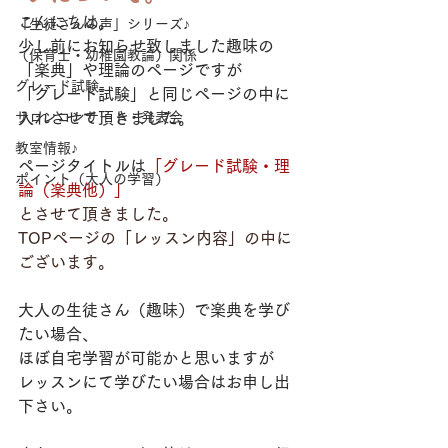
こんにちは。
「生徒さんの声」シリーズ♪
少し前にお知らせ致しました趣味の
（保育士・幼稚園教論）関係
「楽典」や理論のページですが
グレード試験
「グレード試験」と同じページの中に
サロンコンサート・発表会
入れさせて頂きました。
教室情報♪
ページタイトルは
「
グレード試験・理
ポイント（大人の学習）
論（楽典他）」
とさせて頂きました。
TOPページの「レッスン内容」の中に
ございます。
大人の生徒さん（趣味）で楽典を学び
たい場合、
ほぼ自宅学習が可能かと思いますが
レッスンにて学びたい場合はお申し出
下さい。