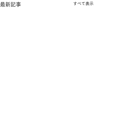
すべて表示
最新記事
「動画添削のアイディ
オンラインレッ
横浜市青葉区藤が丘【MIHOピアノ教室​】
ア」♪
画添削について
MIHOピアノ教室
こんにちは。 昨日はオンラ
こんにちは。 今