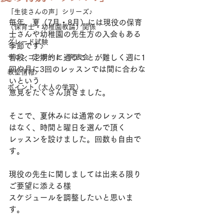
「生徒さんの声」シリーズ♪
毎年、夏（7月・8月）には現役の保育
（保育士・幼稚園教論）関係
士さんや幼稚園の先生方の入会もある
グレード試験
季節です♪ 
サロンコンサート・発表会
普段、定期的に通うことが難しく週に1
回や月に3回のレッスンでは間に合わな
教室情報♪
いという
ポイント（大人の学習）
意見をたくさん頂きました。 
そこで、夏休みには通常のレッスンで
はなく、時間と曜日を選んで頂く
レッスンを設けました。回数も自由で
す。
現役の先生に関しましては出来る限り
ご要望に添える様
スケジュールを調整したいと思いま
す。 