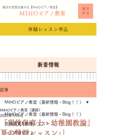
横浜市青葉区藤が丘【MIHO
ピアノ教室​】
ME
MIHO
ピアノ教室
NU
体験レッスン申込
新着情報
記事
MIHOピアノ教室（最新情報・Blog！！）
MIHOピアノ教室（講師）
MIHOピアノ教室（最新情報・Blog！！）
2023年7月5日
「現役保育士・幼稚園教論」
生徒募集&体験レッスン
夏の特別レッスン♪」
シニアのピアノ