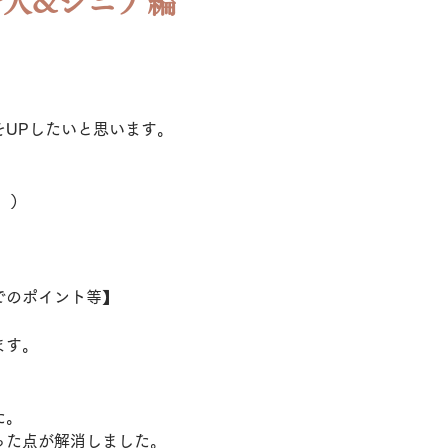
人&シニア編
をUPしたいと思います。
。）
でのポイント等】
ます。
た。
った点が解消しました。