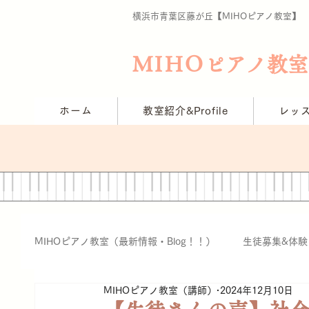
横浜市青葉区藤が丘【MIHO
ピアノ教室​】
MIHO
ピアノ教室
ホーム
教室紹介&Profile
レッ
MIHOピアノ教室（最新情報・Blog！！）
生徒募集&体験
MIHOピアノ教室（講師）
2024年12月10日
（保育士・幼稚園教論）関係
グレード試験