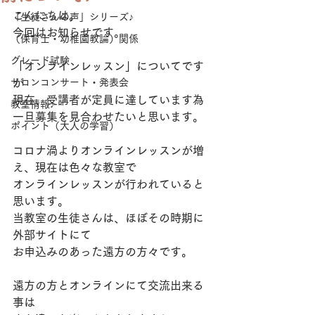
こんにちは。
「生徒さんの声」シリーズ♪
今回はお知らせです。
（保育士・幼稚園教論）関係
グレード試験
「オンラインレッスン」についてです
サロンコンサート・発表会
が
現在、受講者が定員に達しています為
教室情報♪
一旦募集を見合わせたいと思います。
ポイント（大人の学習）
コロナ渦よりオンラインレッスンが増
え、現在は色々な教室で
オンラインレッスンが行われていると
思います。
当教室の生徒さんは、ほぼその時期に
外部サイトにて
お申込みのあった遠方の方々です。
遠方の方とオンラインにて交流出来る
事は