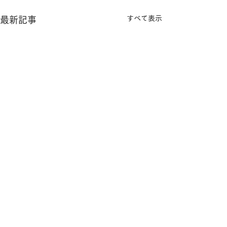
すべて表示
最新記事
「動画添削のアイディ
「楽典」等の理
横浜市青葉区藤が丘【MIHOピアノ教室​】
ア」♪
のページについ