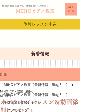
横浜市青葉区藤が丘【MIHO
ピアノ教室​】
ME
MIHO
ピアノ教室
NU
体験レッスン申込
新着情報
記事
MIHOピアノ教室（最新情報・Blog！！）
MIHOピアノ教室（講師）
MIHOピアノ教室（最新情報・Blog！！）
5月24日
オンラインレッスン＆動画添
生徒募集&体験レッスン
削について♪
シニアのピアノ