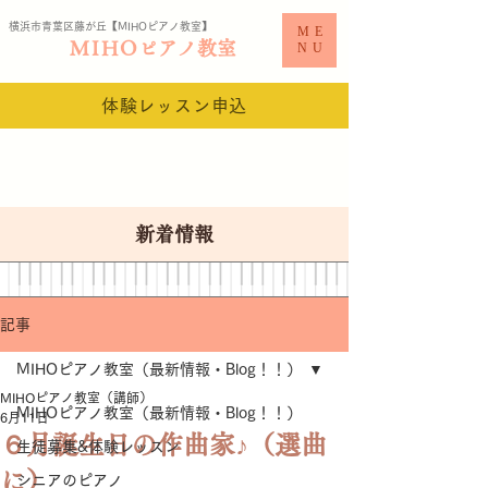
横浜市青葉区藤が丘【MIHO
ピアノ教室​】
ME
MIHO
ピアノ教室
NU
体験レッスン申込
新着情報
記事
MIHOピアノ教室（最新情報・Blog！！）
MIHOピアノ教室（講師）
MIHOピアノ教室（最新情報・Blog！！）
6月11日
６月誕生日の作曲家♪（選曲
生徒募集&体験レッスン
に）
シニアのピアノ