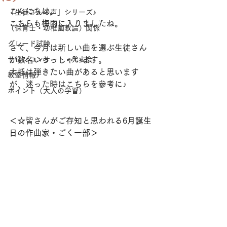
こんにちは。
「生徒さんの声」シリーズ♪
こちらも梅雨に入りましたね。
（保育士・幼稚園教論）関係
グレード試験
さて、今月は新しい曲を選ぶ生徒さん
サロンコンサート・発表会
が数名いらっしゃいます。
大抵は弾きたい曲があると思います
教室情報♪
が、迷った時はこちらを参考に♪
ポイント（大人の学習）
＜☆皆さんがご存知と思われる6月誕生
日の作曲家・ごく一部＞