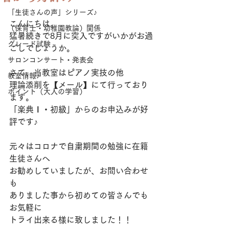
「生徒さんの声」シリーズ♪
こんにちは。
（保育士・幼稚園教論）関係
猛暑続きで8月に突入ですがいかがお過
グレード試験
ごしでしょうか。
サロンコンサート・発表会
さて、当教室はピアノ実技の他
教室情報♪
理論添削を【メール】にて行っており
ポイント（大人の学習）
ます。
「楽典Ⅰ・初級」からのお申込みが好
評です♪
元々はコロナで自粛期間の勉強に在籍
生徒さんへ
お勧めしていましたが、お問い合わせ
も
ありました事から初めての皆さんでも
お気軽に
トライ出来る様に致しました！！