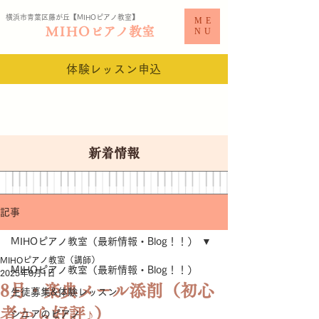
横浜市青葉区藤が丘【MIHO
ピアノ教室​】
ME
MIHO
ピアノ教室
NU
体験レッスン申込
新着情報
記事
MIHOピアノ教室（最新情報・Blog！！）
MIHOピアノ教室（講師）
MIHOピアノ教室（最新情報・Blog！！）
2025年8月1日
8月・楽典メール添削（初心
生徒募集&体験レッスン
者から好評♪）
シニアのピアノ