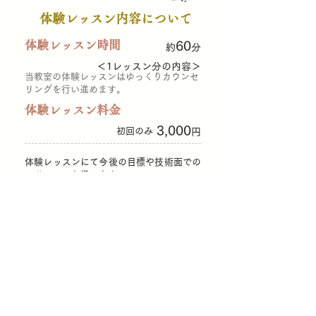
体験レッスン内容について
​体験レッスン時間
60
約
分
＜1レッスン分の内容＞
当教室の体験レッスンはゆっくりカウンセ
リングを行い進めます。
​体験レッスン料金
3,000
初回のみ
円
体験レッスンにて今後の目標や技術面での
アドバイスを行います。
お気軽にお問い合せ下さい♪
体験レッスン申込
横浜市青葉区藤が丘【MIHOピアノ教室​】