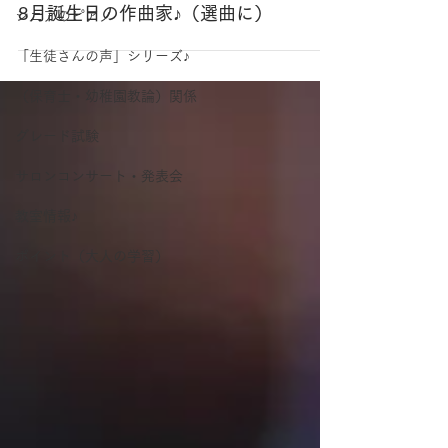
8月誕生日の作曲家♪（選曲に）
シニアのピアノ
「生徒さんの声」シリーズ♪
（保育士・幼稚園教論）関係
グレード試験
サロンコンサート・発表会
教室情報♪
ポイント（大人の学習）