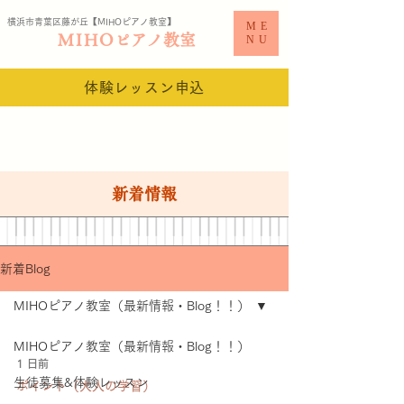
横浜市青葉区藤が丘【MIHO
ピアノ教室​】
ME
MIHO
ピアノ教室
NU
体験レッスン申込
新着情報
新着Blog
MIHOピアノ教室（最新情報・Blog！！）
MIHOピアノ教室（最新情報・Blog！！）
1 日前
生徒募集&体験レッスン
ポイント（大人の学習）