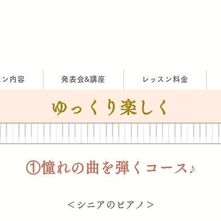
スン内容
発表会&講座
レッスン料金
​ゆっくり楽しく
①憧れの曲を弾くコース♪
＜シニアのピアノ＞