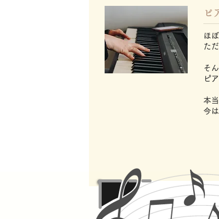
​
ほぼ
ただ
そん
​ピ
本当
今は