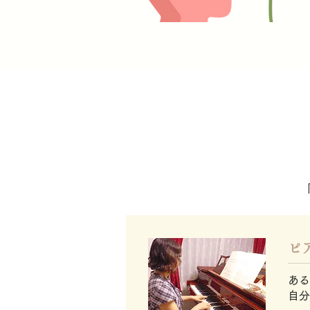
​
ある
自分