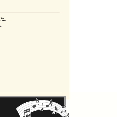
た。
。
、