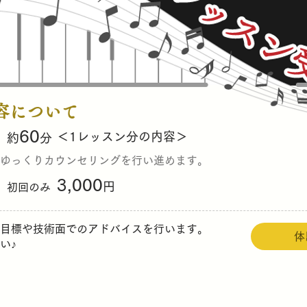
容について
60
＜1レッスン分の内容＞
約
分
ゆっくりカウンセリングを行い進めます。
3,000
円
初回のみ
目標や技術面でのアドバイスを行います。
体
い♪