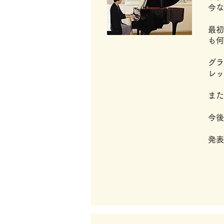
今な
最初
も何
グラ
レッ
また
今後
発表