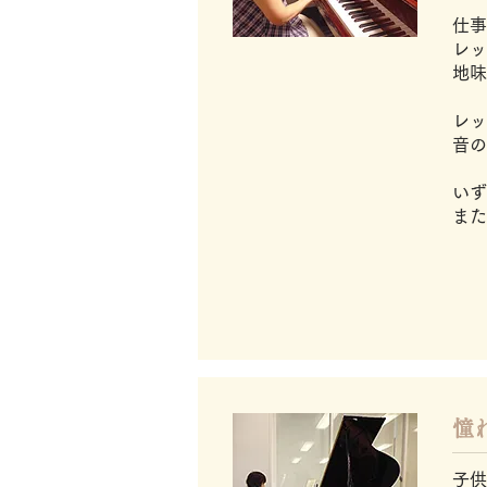
仕事
レッ
地味
レッ
音の
​
い
また
​
子供